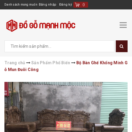
Đăng nhập
Đăng ký
(
)
Danh sách mong muốn
Trang chủ
Sản Phẩm Phổ Biến
Bộ Bàn Ghế Khổng Minh G
ỗ Mun Đuôi Công