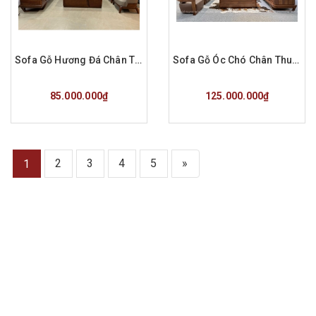
Sofa Gỗ Hương Đá Chân Thuyền Góc L Hiện Đại V2
Sofa Gỗ Óc Chó Chân Thuyền Góc L Hiện Đại V1
Mua hàng
Mua hàng
85.000.000₫
125.000.000₫
2
3
4
5
»
1