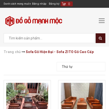
Đăng nhập
Đăng ký
(
)
Danh sách mong muốn
Trang chủ
Sofa Gỗ Hiện Đại - Sofa ZITO Gỗ Cao Cấp
Thứ tự