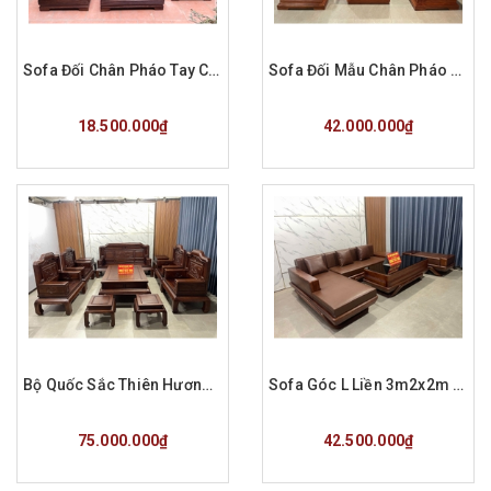
Sofa Đối Chân Pháo Tay Cánh Gà Gỗ Sồi Nga Sơn PU Màu Óc Chó
Sofa Đối Mẫu Chân Pháo Gỗ Hương Đá Hàng Đặt a Tùng Phú Thọ
Mua hàng
Mua hàng
18.500.000₫
42.000.000₫
Bộ Quốc Sắc Thiên Hương Gỗ Hương Đá 10 Món Sơn Pu Màu Óc Chó
Sofa Góc L Liền 3m2x2m Gỗ Hương Đá Hàng Đặt a Nam
Mua hàng
Mua hàng
75.000.000₫
42.500.000₫