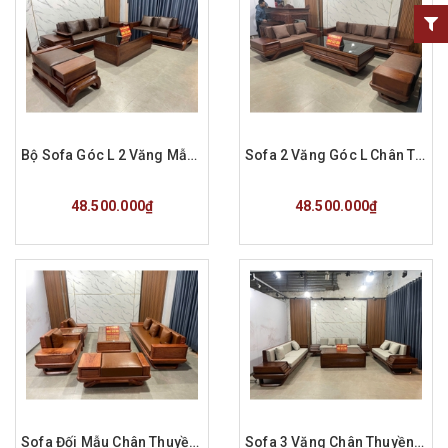
Bộ Sofa Góc L 2 Văng Mẫu Chân Đùi Gà Gỗ Hương Đá Đệm Da CAROLA Ý Chú Dũng
Sofa 2 Văng Góc L Chân Thuyền Gỗ Hương Đá Hàng Đặt a Thọ Thái Bình
Mua hàng
Mua hàng
48.500.000₫
48.500.000₫
Sofa Đối Mẫu Chân Thuyền Gỗ Hương Đá Hàng Đặt A Tùng ở Yên Bái
Sofa 3 Văng Chân Thuyền Gỗ Hương Đá Đệm Da Cao Cấp Hàng Đặt A Nhân