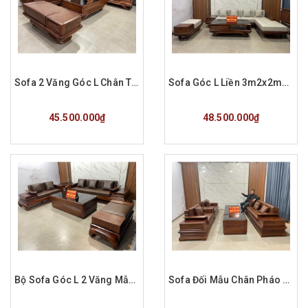
Sofa 2 Văng Góc L Chân Thuyền Gỗ Hương Đá Hàng Đặt C Hợp HP
Sofa Góc L Liền 3m2x2m2 Gỗ Hương Đá Đệm Da Chống Mực Cao Cấp
Mua hàng
Mua hàng
45.500.000₫
48.500.000₫
Bộ Sofa Góc L 2 Văng Mẫu Chân Đùi Gà Gỗ Hương Đá Đệm Da CAROLA Ý
Sofa Đối Mẫu Chân Pháo Tay Cánh Gà Gỗ Hương Đá Sơn Pu Màu Óc CHó
Mua hàng
Mua hàng