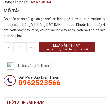
Dòng sản phẩm:
sofa hiện đại
MÔ TẢ:
Bộ sofa chân đùi gà được chế tác bằng gỗ Hương Đá được làm v
ới quy cách hàng VIP hàng DÀY DẶN như sau: Khuôn tranh dày 4
cm, ván mặt dày 2cm, khung xương dày 4cm, ván hậu có bịt lưn
g chống bụi
MUA HÀNG NGAY
-
+
Giao tận nơi, nhận hàng nhận tiền
Thêm vào yêu thích
Đặt Mua Qua Điện Thoại
0962523566
THÔNG TIN SẢN PHẨM