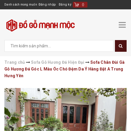
Đăng nhập
Đăng ký
(
)
Danh sách mong muốn
Trang chủ
Sofa Gỗ Hương Đá Hiện Đại
Sofa Chân Đùi Gà
Gỗ Hương Đá Góc L Màu Óc Chó Đệm Da Ý Hàng Đặt A Trung
Hưng Yên