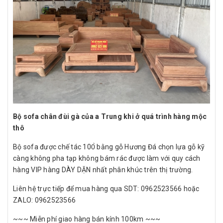
Bộ sofa chân đùi gà của a Trung khi ở quá trình hàng mộc
thô
Bộ sofa được chế tác 100̀ bằng gỗ Hương Đá chọn lựa gỗ kỹ
càng không pha tạp không bám rác được làm với quy cách
hàng VIP hàng DÀY DẶN nhất phân khúc trên thị trường.
Liên hệ trực tiếp để mua hàng qua SDT: 0962523566 hoặc
ZALO: 0962523566
~~~ Miễn phí giao hàng bán kính 100km ~~~