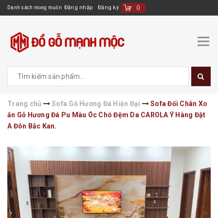
Đăng nhập
Đăng ký
(
)
Danh sách mong muốn
Trang chủ
Sofa Gỗ Hương Đá Hiện Đại
Sofa Đối Chân Xo
ắn Gỗ Hương Đá Pu Màu Óc Chó Đệm Da CAROLA Ý Hàng Đặt
A Đôn Bắc Kan.