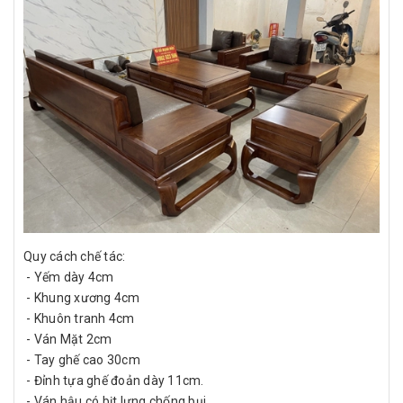
Quy cách chế tác:
- Yếm dày 4cm
- Khung xương 4cm
- Khuôn tranh 4cm
- Ván Mặt 2cm
- Tay ghế cao 30cm
- Đỉnh tựa ghế đoản dày 11cm.
- Ván hậu có bịt lưng chống bụi