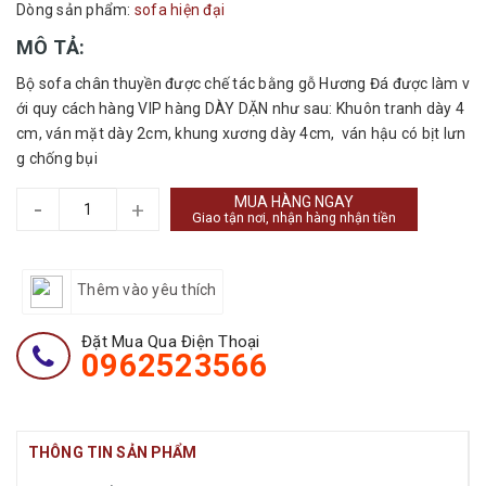
Dòng sản phẩm:
sofa hiện đại
MÔ TẢ:
Bộ sofa chân thuyền được chế tác bằng gỗ Hương Đá được làm v
ới quy cách hàng VIP hàng DÀY DẶN như sau: Khuôn tranh dày 4
cm, ván mặt dày 2cm, khung xương dày 4cm, ván hậu có bịt lưn
g chống bụi
MUA HÀNG NGAY
-
+
Giao tận nơi, nhận hàng nhận tiền
Thêm vào yêu thích
Đặt Mua Qua Điện Thoại
0962523566
THÔNG TIN SẢN PHẨM