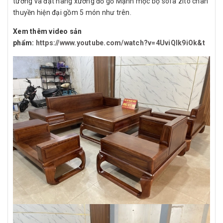
tưởng và đặt hàng xưởng đồ gỗ Mạnh mộc bộ sofa zito chân
thuyền hiện đại gồm 5 món như trên.
Xem thêm video sản
phẩm:
https://www.youtube.com/watch?v=4UviQIk9iOk&t