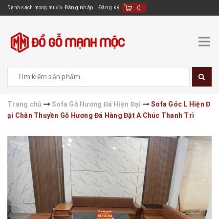
Đăng nhập
Đăng ký
(
)
Danh sách mong muốn
Trang chủ
Sofa Gỗ Hương Đá Hiện Đại
Sofa Góc L Hiện Đ
ại Chân Thuyền Gỗ Hương Đá Hàng Đặt A Chúc Thanh Trì