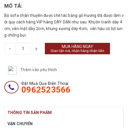
MÔ TẢ:
Bộ sofa chân thuyền được chế tác bằng gỗ Hương Đá được làm v
ới quy cách hàng VIP hàng DÀY DẶN như sau: Khuôn tranh dày 4
cm, ván mặt dày 2cm, khung xương dày 4cm, ván hậu có bịt lưn
g chống bụi
MUA HÀNG NGAY
-
+
Giao tận nơi, nhận hàng nhận tiền
Thêm vào yêu thích
Đặt Mua Qua Điện Thoại
0962523566
THÔNG TIN SẢN PHẨM
VẬN CHUYỂN