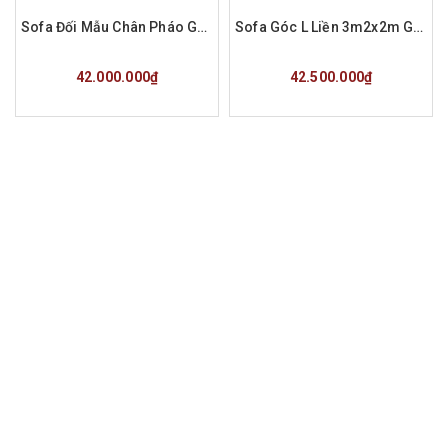
Sofa Đối Mẫu Chân Pháo Gỗ Hương Đá Hàng Đặt a Tùng Phú Thọ
Sofa Góc L Liền 3m2x2m Gỗ Hương Đá Hàng Đặt a Nam
Mua hàng
Mua hàng
42.000.000₫
42.500.000₫