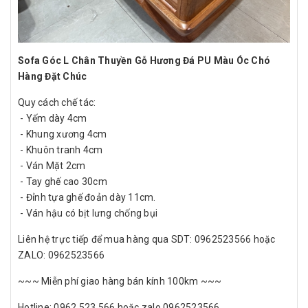
Sofa Góc L Chân Thuyền Gỗ Hương Đá PU Màu Óc Chó
Hàng Đặt Chúc
Quy cách chế tác:
- Yếm dày 4cm
- Khung xương 4cm
- Khuôn tranh 4cm
- Ván Mặt 2cm
- Tay ghế cao 30cm
- Đỉnh tựa ghế đoản dày 11cm.
- Ván hậu có bịt lưng chống bụi
Liên hệ trực tiếp để mua hàng qua SDT: 0962523566 hoặc
ZALO: 0962523566
~~~ Miễn phí giao hàng bán kính 100km ~~~
Hotline: 0962.523.566 hoặc zalo 0962523566