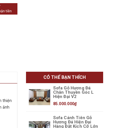
Y
hận tiền
CÓ THỂ BẠN THÍCH
Sofa Gỗ Hương Đá
Chân Thuyền Góc L
Hiện Đại V2
 thiện
85.000.000₫
h ảnh
Sofa Cánh Tiên Gỗ
Hương Đá Hiện Đại
Hàng Đặt Kích Cỡ Lớn