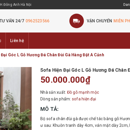
 H.Đông Anh Hà Nội
Dan
TƯ VẤN 24/7
0962523566
VẬN CHUYỂN
MIỄN PH
c
Liên hệ
 Đại Góc L Gỗ Hương Đá Chân Đùi Gà Hàng Đặt A Cảnh
Sofa Hiện Đại Góc L Gỗ Hương Đá Chân 
50.000.000₫
Nhà sản xuất:
Đồ gỗ mạnh mộc
Dòng sản phẩm:
sofa hiện đại
MÔ TẢ:
Bộ sofa chân đùi gà được chế tác bằng gỗ Hươ
ư sau: Khuôn tranh dày 4cm, ván mặt dày 2cm, 