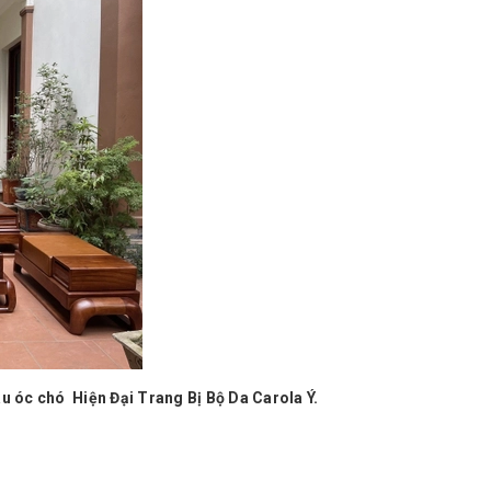
óc chó Hiện Đại Trang Bị Bộ Da Carola Ý.