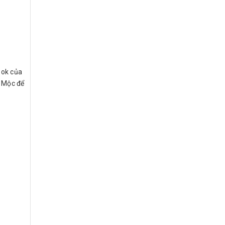
ook của
h Mộc để