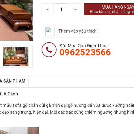
MUA HÀNG NGA
-
+
Giao tận nơi, nhận hàng n
Thêm vào yêu thích
Đặt Mua Qua Điện Thoại
0962523566
IÁ SẢN PHẨM
ặt A Cảnh
t mẫu sofa gỗ chân đùi gà hiện đại gỗ hương đá vừa được xưởng hoàn
 đẹp sang trọng, hiện đại. Mời các bác cùng chiêm ngưỡng những hìn