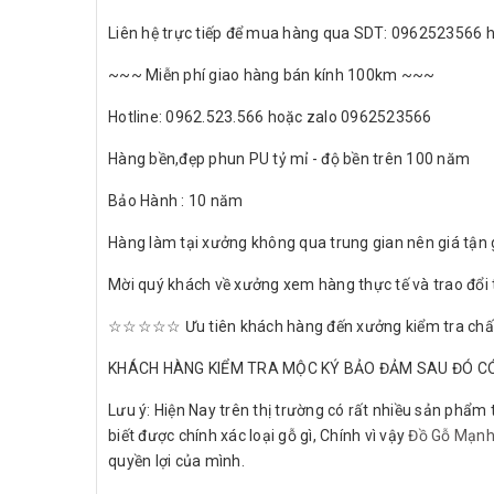
Liên hệ trực tiếp để mua hàng qua SDT: 0962523566
~~~ Miễn phí giao hàng bán kính 100km ~~~
Hotline: 0962.523.566 hoặc zalo 0962523566
Hàng bền,đẹp phun PU tỷ mỉ - độ bền trên 100 năm
Bảo Hành : 10 năm
Hàng làm tại xưởng không qua trung gian nên giá tận 
Mời quý khách về xưởng xem hàng thực tế và trao đổi t
☆☆☆☆☆ Ưu tiên khách hàng đến xưởng kiểm tra chất
KHÁCH HÀNG KIỂM TRA MỘC KÝ BẢO ĐẢM SAU ĐÓ CÓ
Lưu ý: Hiện Nay trên thị trường có rất nhiều sản phẩm 
biết được chính xác loại gỗ gì, Chính vì vậy
Đồ Gỗ Mạn
quyền lợi của mình.