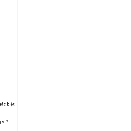
ác biệt
g VIP