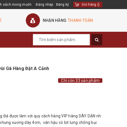
h sách mong muốn
Đăng nhập
Đăng ký
Giỏ hàng
(
)
Í
NHẬN HÀNG
THANH TOÁN
Đùi Gà Hàng Đặt A Cảnh
Chỉ còn 33 sản phẩm
ng Đá được làm với quy cách hàng VIP hàng DÀY DẶN nh
khung xương dày 4cm, ván hậu có bịt lưng chống bụi