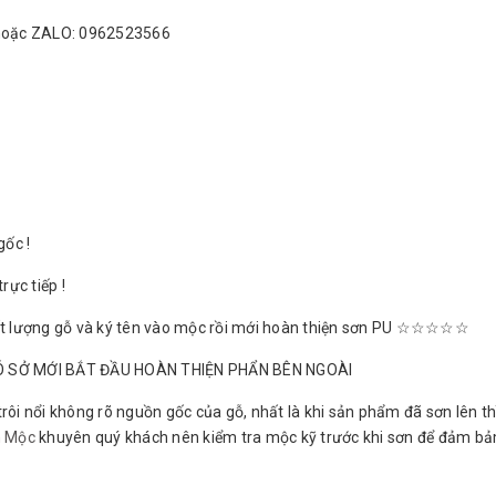
 hoặc ZALO: 0962523566
gốc !
rực tiếp !
 lượng gỗ và ký tên vào mộc rồi mới hoàn thiện sơn PU ☆☆☆☆☆
 SỞ MỚI BẮT ĐẦU HOÀN THIỆN PHẨN BÊN NGOÀI
trôi nổi không rõ nguồn gốc của gỗ, nhất là khi sản phẩm đã sơn lên th
h Mộc
khuyên quý khách nên kiểm tra mộc kỹ trước khi sơn để đảm b