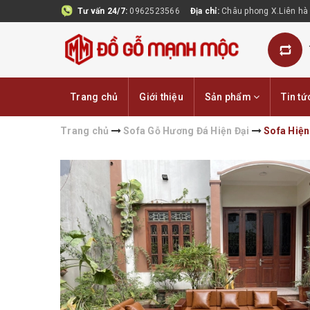
Tư vấn 24/7:
0962523566
Địa chỉ:
Châu phong X.Liên hà
Trang chủ
Giới thiệu
Sản phẩm
Tin tứ
Trang chủ
Sofa Gỗ Hương Đá Hiện Đại
Sofa Hiện