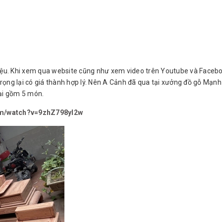
hiệu. Khi xem qua website cũng như xem video trên Youtube và Faceb
ọng lại có giá thành hợp lý. Nên A Cảnh đã qua tại xưởng đồ gỗ Mạn
đại gồm 5 món.
om/watch?v=9zhZ798yI2w