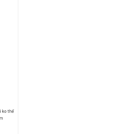
ì ko thể
ảm