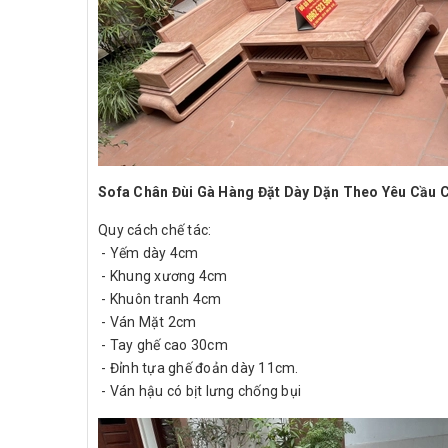
Sofa Chân Đùi Gà Hàng Đặt Dày Dặn Theo Yêu Cầu 
Quy cách chế tác:
- Yếm dày 4cm
- Khung xương 4cm
- Khuôn tranh 4cm
- Ván Mặt 2cm
- Tay ghế cao 30cm
- Đỉnh tựa ghế đoản dày 11cm.
- Ván hậu có bịt lưng chống bụi