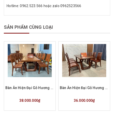
Hotline: 0962.523.566 hoặc zalo 0962523566
SẢN PHẨM CÙNG LOẠI
Bàn Ăn Hiện Đại Gỗ Hương Đá 10 Ghế Hàng Đặt a Phúc
Bàn Ăn Hiện Đại Gỗ Hương Đá 8 Ghế Pu Màu Óc Chó Hàng Đặt A Ánh
Mua hàng
Mua hàng
38.000.000₫
36.000.000₫