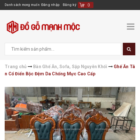
Đăng nhập
Đăng ký
(
)
Danh sách mong muốn
Trang chủ
Bàn Ghế Ăn, Sofa, Sập Nguyên Khối
Ghế Ăn Tâ
n Cổ Điển Bộc Đệm Da Chống Mực Cao Cấp