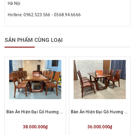
Hà Nội
Hotline: 0962.523.566 - 0568.94.6666
SẢN PHẨM CÙNG LOẠI
Bàn Ăn Hiện Đại Gỗ Hương Đá 10 Ghế Hàng Đặt a Phúc
Bàn Ăn Hiện Đại Gỗ Hương Đá 8 Ghế Pu Màu Óc Chó Hàng Đặt A Ánh
Mua hàng
Mua hàng
38.000.000₫
36.000.000₫