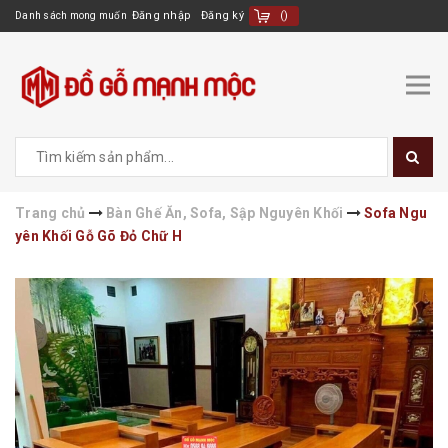
Đăng nhập
Đăng ký
(
)
Danh sách mong muốn
Trang chủ
Bàn Ghế Ăn, Sofa, Sập Nguyên Khối
Sofa Ngu
yên Khối Gỗ Gõ Đỏ Chữ H